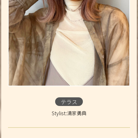
テラス
Stylist:清家勇典